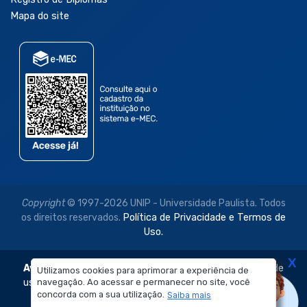
Mapa do site
Copyright
© 1997-2026 UNIP - Universidade Paulista. Todos
os direitos reservados.
Política de Privacidade e Termos de
Uso.
X
Aviso Legal:
As imagens disponibilizadas neste site são de
Utilizamos cookies para aprimorar a experiência de
navegação. Ao acessar e permanecer no site, você
uso exclusivo institucional do Sistema de Ensino Objetivo e
concorda com a sua utilização.
Saiba mais
da Universidade Paulista – UNIP.