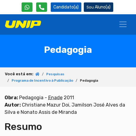
Candidato(a)
Aluno(a)
Pedagogia
Você está em:
Pesquisas
Programa de Incentivo à Publicação
Pedagogia
Obra:
Pedagogia -
Enade
2011
Autor:
Christiane Mazur Doi, Jamilson José Alves da
Silva e Nonato Assis de Miranda
Resumo