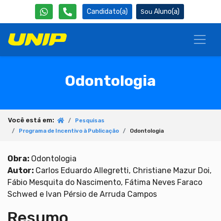
Candidato(a)
Aluno(a)
Odontologia
Você está em:
Pesquisas
Programa de Incentivo à Publicação
Odontologia
Obra:
Odontologia
Autor:
Carlos Eduardo Allegretti, Christiane Mazur Doi,
Fábio Mesquita do Nascimento, Fátima Neves Faraco
Schwed e Ivan Pérsio de Arruda Campos
Resumo