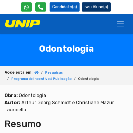
Candidato(a)
Aluno(a)
Odontologia
Você está em:
Pesquisas
Programa de Incentivo à Publicação
Odontologia
Obra:
Odontologia
Autor:
Arthur Georg Schmidt e Christiane Mazur
Lauricella
Resumo