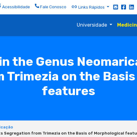
Acessibilidade
Fale Conosco
Links Rápidos
Universidade
Medici
n the Genus Neomarica 
 Trimezia on the Basis
features
icação
ts Segregation from Trimezia on the Basis of Morphological feat