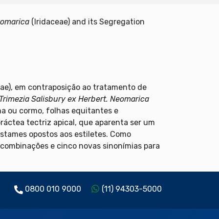
omarica
(Iridaceae) and its Segregation
eae), em contraposição ao tratamento de
Trimezia Salisbury ex Herbert. Neomarica
ma ou cormo, folhas equitantes e
áctea tectriz apical, que aparenta ser um
estames opostos aos estiletes. Como
 combinações e cinco novas sinonímias para
0800 010 9000
(11) 94303-5000