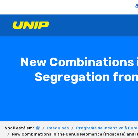
New Combinations i
Segregation from
Você está em:
Pesquisas
Programa de Incentivo à Publ
New Combinations in the Genus Neomarica (Iridaceae) and i