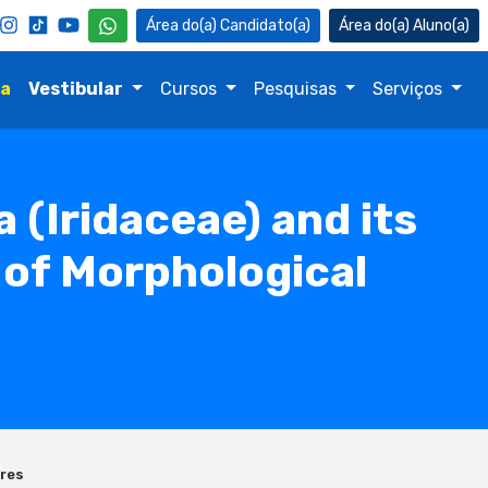
Candidato(a)
Aluno(a)
na
Vestibular
Cursos
Pesquisas
Serviços
(Iridaceae) and its
 of Morphological
ures