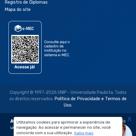
Registro de Diplomas
Mapa do site
Copyright
© 1997-2026 UNIP - Universidade Paulista. Todos
os direitos reservados.
Política de Privacidade e Termos de
Uso.
X
Aviso Legal:
As imagens disponibilizadas neste site são de
Utilizamos cookies para aprimorar a experiência de
uso exclusivo institucional do Sistema de Ensino Objetivo e
navegação. Ao acessar e permanecer no site, você
concorda com a sua utilização.
Saiba mais
da Universidade Paulista – UNIP.