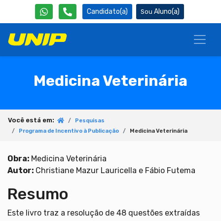
Candidato(a)
Aluno(a)
Medicina Veterinária
Você está em:
Pesquisas
Programa de Incentivo à Publicação
Medicina Veterinária
Obra:
Medicina Veterinária
Autor:
Christiane Mazur Lauricella e Fábio Futema
Resumo
Este livro traz a resolução de 48 questões extraídas