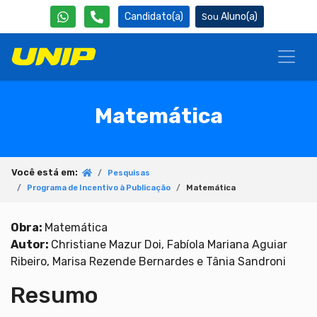
Candidato(a)
Aluno(a)
Matemática
Você está em:
Pesquisas
Programa de Incentivo à Publicação
Matemática
Obra:
Matemática
Autor:
Christiane Mazur Doi, Fabíola Mariana Aguiar
Ribeiro, Marisa Rezende Bernardes e Tânia Sandroni
Resumo