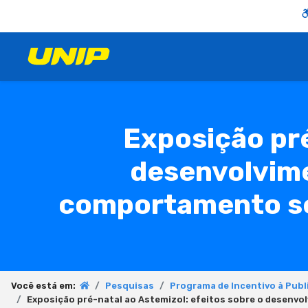
Exposição pré
desenvolvime
comportamento sex
Você está em:
Pesquisas
Programa de Incentivo à Publ
Exposição pré-natal ao Astemizol: efeitos sobre o desenv