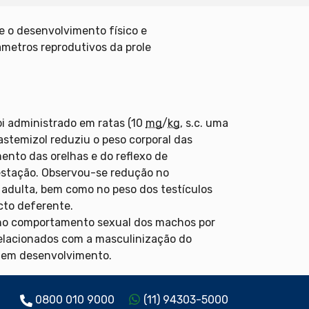
e o desenvolvimento físico e
etros reprodutivos da prole
oi administrado em ratas (10
mg
/
kg
, s.c. uma
astemizol reduziu o peso corporal das
ento das orelhas e do reflexo de
gestação. Observou-se redução no
adulta, bem como no peso dos testículos
cto deferente.
s no comportamento sexual dos machos por
elacionados com a masculinização do
s em desenvolvimento.
0800 010 9000
(11) 94303-5000