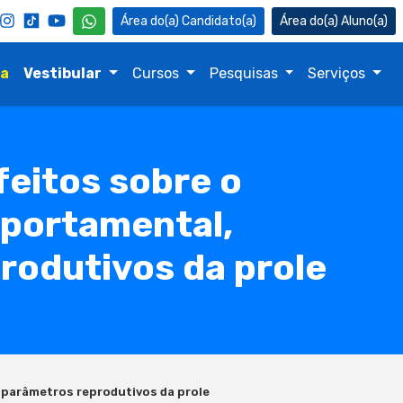
Candidato(a)
Aluno(a)
na
Vestibular
Cursos
Pesquisas
Serviços
feitos sobre o
mportamental,
rodutivos da prole
 parâmetros reprodutivos da prole