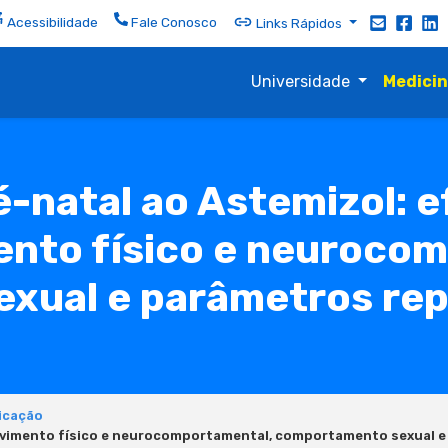
Acessibilidade
Fale Conosco
Links Rápidos
Universidade
Medici
-natal ao Astemizol: e
nto físico e neuroco
ual e parâmetros rep
icação
olvimento físico e neurocomportamental, comportamento sexual e