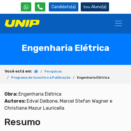
Candidato(a)
Aluno(a)
Engenharia Elétrica
Você está em:
Pesquisas
Programa de Incentivo à Publicação
Engenharia Elétrica
Obra:
Engenharia Elétrica
Autores:
Edval Delbone,
Marcel Stefan Wagner e
Christiane Mazur Lauricella
Resumo