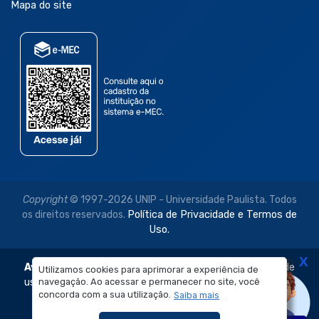
Mapa do site
Copyright
© 1997-2026 UNIP - Universidade Paulista. Todos
os direitos reservados.
Política de Privacidade e Termos de
Uso.
X
Aviso Legal:
As imagens disponibilizadas neste site são de
Utilizamos cookies para aprimorar a experiência de
uso exclusivo institucional do Sistema de Ensino Objetivo e
navegação. Ao acessar e permanecer no site, você
concorda com a sua utilização.
Saiba mais
da Universidade Paulista – UNIP.
É proibida a reprodução, utilização, edição ou