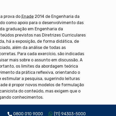
 da prova do
Enade
2014 de Engenharia da
zado como apoio para o desenvolvimento das
o da graduação em Engenharia da
eúdos previstos nas Diretrizes Curriculares
a, há a exposição, de forma didática, de
ciado, além da análise de todas as
corretas. Para cada exercício, são indicadas
quisar mais sobre o assunto em discussão. A
ortanto, os limites da abordagem teórica
imento da prática reflexiva, orientando o
 estimular a pesquisa, sugerindo leituras
idade é propor novos modelos de formulação
canicista do conteúdo, mas exigem que o
rligando conhecimentos.
0800 010 9000
(11) 94303-5000