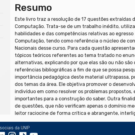
Resumo
Este livro traz a resolução de 17 questões extraídas
Computação. Trata-se de um trabalho inédito, utili
habilidades e das competências relativas ao egress
Computação, tendo como referência o núcleo de cont
Nacionais desse curso. Para cada questão apresentad
tópicos teóricos referentes ao tema tratado no enun
alternativas, explicando por que elas são ou não são 
referências bibliográficas a fim de que se possa pes
importância pedagógica deste material ultrapassa, p
dos temas da área. Ele objetiva promover o desenvolv
indivíduo em como resolver os problemas propostos, e
importantes para a construção do saber. Outra final
de questões, que não verificam apenas o domínio me
leitor raciocine de forma crítica e abrangente, inte
sociais da UNIP