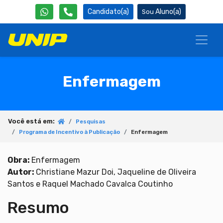
Candidato(a)
Aluno(a)
Enfermagem
Você está em:
Pesquisas
Programa de Incentivo à Publicação
Enfermagem
Obra:
Enfermagem
Autor:
Christiane Mazur Doi, Jaqueline de Oliveira
Santos e Raquel Machado Cavalca Coutinho
Resumo