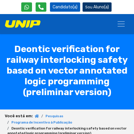
Candidato(a)
Aluno(a)
Deontic verification for
railway interlocking safety
based on vector annotated
logic programming
(preliminar version)
Você está em:
Pesquisas
Programa de Incentivo à Publicação
Deontic verification for railway interlocking safety based on vector
annotated logic programming (preliminar version)