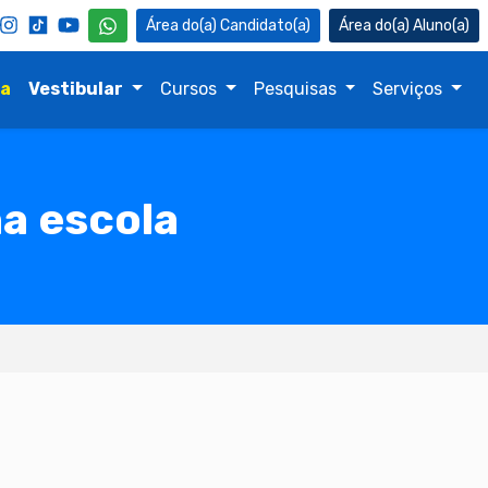
Candidato(a)
Aluno(a)
na
Vestibular
Cursos
Pesquisas
Serviços
na escola