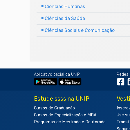
■
Ciências Humanas
■
Ciências da Saúde
■
Ciências Sociais e Comunicação
Aplicativo oficial da UNIP
Redes 
Estude ssss na UNIP
Vest
Cursos de Graduação
Inscre
Cursos de Especialização e MBA
Use su
Programas de Mestrado e Doutorado
Transf
Segun