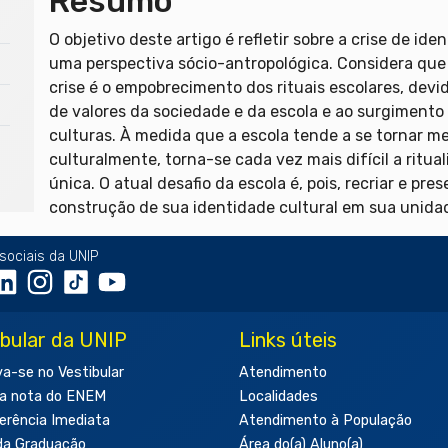
Resumo
O objetivo deste artigo é refletir sobre a crise de i
uma perspectiva sócio-antropológica. Considera q
crise é o empobrecimento dos rituais escolares, de
de valores da sociedade e da escola e ao surgiment
culturas. À medida que a escola tende a se tornar me
culturalmente, torna-se cada vez mais difícil a ritu
única. O atual desafio da escola é, pois, recriar e pre
construção de sua identidade cultural em sua unidad
sociais da UNIP
ibular da UNIP
Links úteis
va-se no Vestibular
Atendimento
a nota do ENEM
Localidades
erência Imediata
Atendimento à População
da Graduação
Área do(a) Aluno(a)