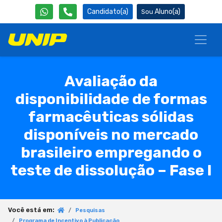
Candidato(a)
Aluno(a)
Avaliação da
disponibilidade de formas
farmacêuticas sólidas
disponíveis no mercado
brasileiro empregando o
teste de dissolução – Fase I
Você está em:
Pesquisas
Programa de Incentivo à Publicação