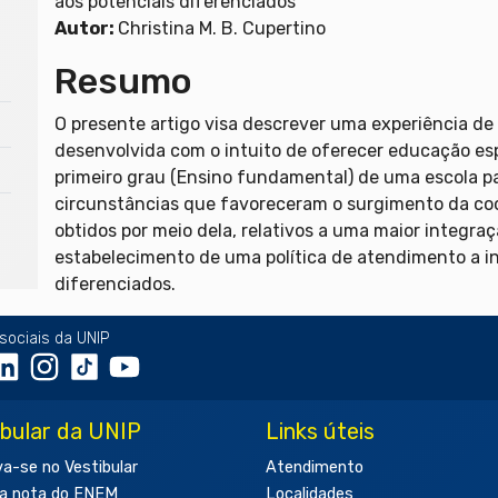
aos potenciais diferenciados
Autor:
Christina M. B. Cupertino
Resumo
O presente artigo visa descrever uma experiência de
desenvolvida com o intuito de oferecer educação es
primeiro grau (Ensino fundamental) de uma escola pa
circunstâncias que favoreceram o surgimento da co
obtidos por meio dela, relativos a uma maior integra
estabelecimento de uma política de atendimento a in
diferenciados.
sociais da UNIP
ibular da UNIP
Links úteis
va-se no Vestibular
Atendimento
a nota do ENEM
Localidades