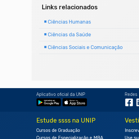
Links relacionados
■
Ciências Humanas
■
Ciências da Saúde
■
Ciências Sociais e Comunicação
Aplicativo oficial da UNIP
Redes 
Estude ssss na UNIP
Vest
Cursos de Graduação
Inscre
Cursos de Especialização e MBA
Use su