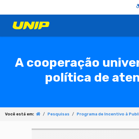
A cooperação unive
política de at
Você está em:
Pesquisas
Programa de Incentivo à Publ