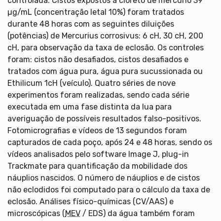
controlada. Cistos expostos a cloreto de mercúrio 39
µg/mL (concentração letal 10%) foram tratados
durante 48 horas com as seguintes diluições
(potências) de Mercurius corrosivus: 6 cH, 30 cH, 200
cH, para observação da taxa de eclosão. Os controles
foram: cistos não desafiados, cistos desafiados e
tratados com água pura, água pura sucussionada ou
Ethilicum 1cH (veículo). Quatro séries de nove
experimentos foram realizadas, sendo cada série
executada em uma fase distinta da lua para
averiguação de possíveis resultados falso-positivos.
Fotomicrografias e vídeos de 13 segundos foram
capturados de cada poço, após 24 e 48 horas, sendo os
vídeos analisados pelo software Image J, plug-in
Trackmate para quantificação da mobilidade dos
náuplios nascidos. O número de náuplios e de cistos
não eclodidos foi computado para o cálculo da taxa de
eclosão. Análises físico-químicas (CV/AAS) e
microscópicas (
MEV
/ EDS) da água também foram