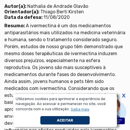
Autor(a):
Nathalia de Andrade Glavão
Orientador(a):
Thiago Berti Kirsten
Data da defesa:
11/08/2020
Resumo:
A ivermectina é um dos medicamentos
antiparasitários mais utilizados na medicina veterinária
e humana, sendo o tratamento considerado seguro.
Porém, estudos de nosso grupo têm demonstrado que
mesmo doses terapêuticas de ivermectina induzem
diversos prejuízos, especialmente na esfera
reprodutiva. Os jovens são mais susceptíveis à
medicamentos durante fases do desenvolvimento.
Ainda assim, jovens humanos e pets têm sido
medicados com ivermectina. Considerando que os
estudos com ivermectina realizados até hoje focam
X
Utilizamos cookies para aprimorar a experiência de
basicamente em danos nos adultos, é preciso
navegação. Ao acessar e permanecer no site, você
aprofundar o entendimento dos processos patológicos
concorda com a sua utilização.
Saiba mais
envolvidos nos jovens. A variável estresse também
ACEITAR
deve ser levada em consideração, já que ela pode