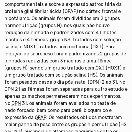
comportamentais e sobre a expressão astrocitária da
proteína glial fibrilar ácida (GFAP) no córtex frontal e
hipotálamo. Os animais foram divididos em 2 grupos
normonutrição (grupos N), nos quais não houve
redução da ninhada e padronizados com 4 filhotes
machos e 4 fêmeas, grupo NS, tratados com solução
salina, e NOXT, tratados com ocitocina (OXT). Para
indução de sobrepeso foram padronizados 2 grupos de
ninhadas reduzidas com 3 machos e uma fêmea
(grupos H), sendo um grupo tratado com
OXT
(HOXT) e
um grupo tratado com solução salina (HS). Os animais
foram pesados desde o dia pós-natal (
DPN
) 2 ao 31. No
DPN
21 as fêmeas foram separadas para outro estudo e
apenas os machos permaneceram nos experimentos.
No
DPN
31, os animais foram avaliados no teste de
nado forçado, bem como para perfil bioquímico e
expressão da
GFAP
. Os resultados obtidos mostraram
maior ganho de peso entre os grupos hipernutrição (HS
e HOXT), ausência de alteração bioquímica entre os