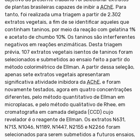
de plantas brasileiras capazes de inibir a
AChE
. Para
tanto, foi realizada uma triagem a partir de 2.302
extratos vegetais, a fim de se identificar aqueles que
continham taninos, por meio da reação com gelatina 1%
e acetato de chumbo 10%. Os taninos são interferentes
negativos em reações enzimáticas. Desta triagem
prévia, 107 extratos vegetais isentos de taninos foram
selecionados e submetidos ao ensaio feito a partir do
método colorimétrico de Ellman. A partir dessa seleção,
apenas sete extratos vegetais apresentaram
significativa atividade inibidora da
AChE
, e foram
novamente testados, agora em quatro concentrações
diferentes, pelo método quantitativo de Ellman em
microplacas, e pelo método qualitativo de Rhee, em
cromatografia em camada delgada (CCD) cujo
revelador é o reagente de Ellman. Os extratos N631,
N713, N1046, N1189, N1447, N2155 e N2266 foram
selecionados para serem submetidos a futuros ensaios,