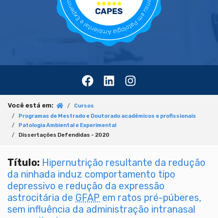
Você está em:
Cursos
Programas de Mestrado e Doutorado acadêmicos e profissionais
Patologia Ambiental e Experimental
Dissertações Defendidas - 2020
Título:
Hipernutrição resultante da redução
da ninhada induz comportamento tipo
depressivo e redução da expressão
astrocitária de
GFAP
em ratos pré-púberes,
sem influência da administração intranasal