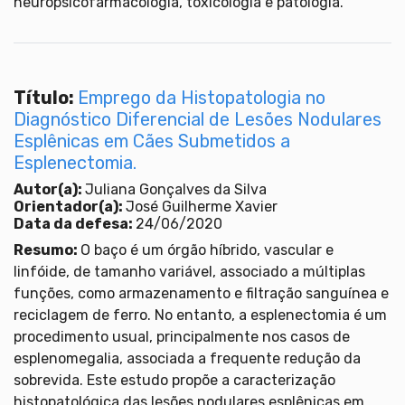
neuropsicofarmacologia, toxicologia e patologia.
Título:
Emprego da Histopatologia no
Diagnóstico Diferencial de Lesões Nodulares
Esplênicas em Cães Submetidos a
Esplenectomia.
Autor(a):
Juliana Gonçalves da Silva
Orientador(a):
José Guilherme Xavier
Data da defesa:
24/06/2020
Resumo:
O baço é um órgão híbrido, vascular e
linfóide, de tamanho variável, associado a múltiplas
funções, como armazenamento e filtração sanguínea e
reciclagem de ferro. No entanto, a esplenectomia é um
procedimento usual, principalmente nos casos de
esplenomegalia, associada a frequente redução da
sobrevida. Este estudo propõe a caracterização
histopatológica das lesões nodulares esplênicas em