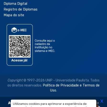
Diploma Digital
Registro de Diplomas
Mapa do site
Copyright
© 1997-2026 UNIP - Universidade Paulista. Todos
os direitos reservados.
Política de Privacidade e Termos de
Uso.
X
Aviso Legal:
As imagens disponibilizadas neste site são de
Utilizamos cookies para aprimorar a experiência de
Utilizamos cookies para aprimorar a experiência de