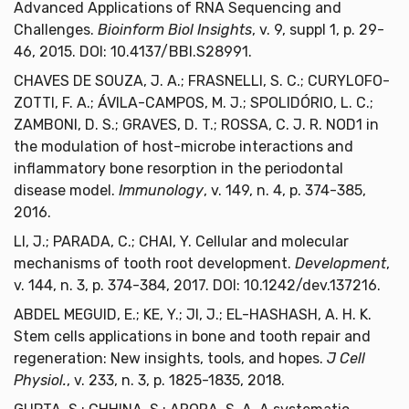
Advanced Applications of RNA Sequencing and
Challenges.
Bioinform Biol Insights
, v. 9, suppl 1, p. 29-
46, 2015. DOI: 10.4137/BBI.S28991.
CHAVES DE SOUZA, J. A.; FRASNELLI, S. C.; CURYLOFO-
ZOTTI, F. A.; ÁVILA-CAMPOS, M. J.; SPOLIDÓRIO, L. C.;
ZAMBONI, D. S.; GRAVES, D. T.; ROSSA, C. J. R. NOD1 in
the modulation of host-microbe interactions and
inflammatory bone resorption in the periodontal
disease model.
Immunology
, v. 149, n. 4, p. 374-385,
2016.
LI, J.; PARADA, C.; CHAI, Y. Cellular and molecular
mechanisms of tooth root development.
Development
,
v. 144, n. 3, p. 374-384, 2017. DOI: 10.1242/dev.137216.
ABDEL MEGUID, E.; KE, Y.; JI, J.; EL-HASHASH, A. H. K.
Stem cells applications in bone and tooth repair and
regeneration: New insights, tools, and hopes.
J Cell
Physiol.
, v. 233, n. 3, p. 1825-1835, 2018.