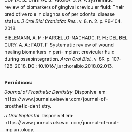
GUPTA, S.; CHHINA, S.; ARORA, S. A. A systematic
review of biomarkers of gingival crevicular fluid: Their
predictive role in diagnosis of periodontal disease
status.
J Oral Biol Craniofac Res.
, v. 8, n. 2, p. 98-104,
2018.
BIELEMANN, A. M.; MARCELLO-MACHADO, R. M.; DEL BEL
CURY, A. A.; FAOT, F. Systematic review of wound
healing biomarkers in peri-implant crevicular fluid
during osseointegration.
Arch Oral Biol.
, v. 89, p. 107-
128, 2018. DOI: 10.1016/j.archoralbio.2018.02.013.
Periódicos:
Journal of Prosthetic Dentistry
. Disponível em:
https://www.journals.elsevier.com/journal-of-
prosthetic-dentistry.
J Oral Implantol.
Disponível em:
https://www.journals.elsevier.com/journal-of-oral-
implantology.