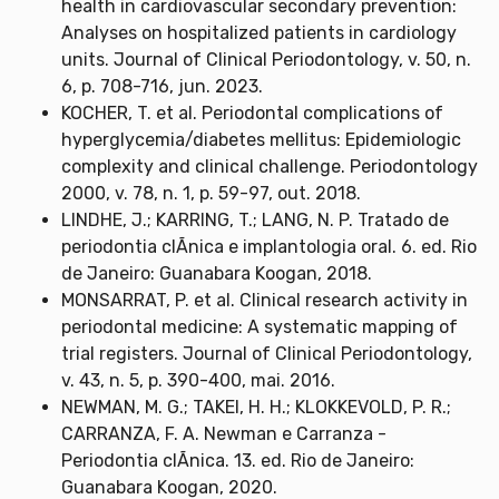
health in cardiovascular secondary prevention:
Analyses on hospitalized patients in cardiology
units. Journal of Clinical Periodontology, v. 50, n.
6, p. 708-716, jun. 2023.
KOCHER, T. et al. Periodontal complications of
hyperglycemia/diabetes mellitus: Epidemiologic
complexity and clinical challenge. Periodontology
2000, v. 78, n. 1, p. 59-97, out. 2018.
LINDHE, J.; KARRING, T.; LANG, N. P. Tratado de
periodontia clÃ­nica e implantologia oral. 6. ed. Rio
de Janeiro: Guanabara Koogan, 2018.
MONSARRAT, P. et al. Clinical research activity in
periodontal medicine: A systematic mapping of
trial registers. Journal of Clinical Periodontology,
v. 43, n. 5, p. 390-400, mai. 2016.
NEWMAN, M. G.; TAKEI, H. H.; KLOKKEVOLD, P. R.;
CARRANZA, F. A. Newman e Carranza -
Periodontia clÃ­nica. 13. ed. Rio de Janeiro:
Guanabara Koogan, 2020.