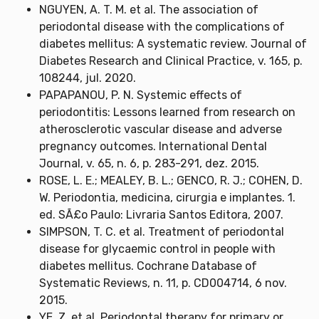
NGUYEN, A. T. M. et al. The association of
periodontal disease with the complications of
diabetes mellitus: A systematic review. Journal of
Diabetes Research and Clinical Practice, v. 165, p.
108244, jul. 2020.
PAPAPANOU, P. N. Systemic effects of
periodontitis: Lessons learned from research on
atherosclerotic vascular disease and adverse
pregnancy outcomes. International Dental
Journal, v. 65, n. 6, p. 283-291, dez. 2015.
ROSE, L. E.; MEALEY, B. L.; GENCO, R. J.; COHEN, D.
W. Periodontia, medicina, cirurgia e implantes. 1.
ed. SÃ£o Paulo: Livraria Santos Editora, 2007.
SIMPSON, T. C. et al. Treatment of periodontal
disease for glycaemic control in people with
diabetes mellitus. Cochrane Database of
Systematic Reviews, n. 11, p. CD004714, 6 nov.
2015.
YE, Z. et al. Periodontal therapy for primary or