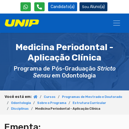
Candidato(a)
Aluno(a)
Medicina Periodontal -
Aplicação Clínica
Programa de Pós-Graduação
Stricto
Sensu
em Odontologia
Você está em:
Cursos
Programas de Mestrado e Doutorado
Odontologia
Sobre o Programa
Estrutura Curricular
Disciplinas
Medicina Periodontal - Aplicação Clínica
Ementa: