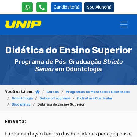
Candidato(a)
Aluno(a)
Didática do Ensino Superior
Programa de Pós-Graduação
Stricto
Sensu
em Odontologia
Você está em:
Cursos
Programas de Mestrado e Doutorado
Odontologia
Sobre o Programa
Estrutura Curricular
Disciplinas
Didática do Ensino Superior
Ementa:
Fundamentação teórica das habilidades pedagógicas e