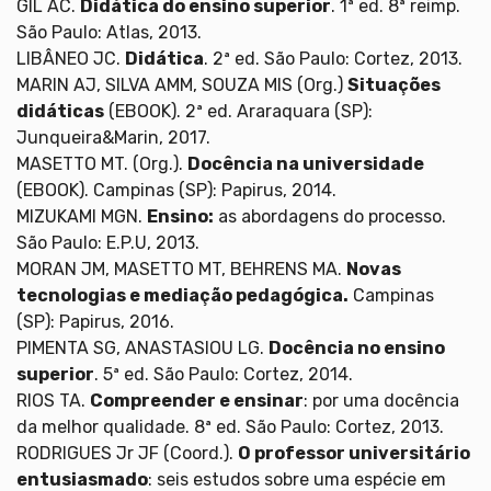
GIL AC.
Didática do ensino superior
. 1ª ed. 8ª reimp.
São Paulo: Atlas, 2013.
LIBÂNEO JC.
Didática
. 2ª ed. São Paulo: Cortez, 2013.
MARIN AJ, SILVA AMM, SOUZA MIS (Org.)
Situações
didáticas
(EBOOK). 2ª ed. Araraquara (SP):
Junqueira&Marin, 2017.
MASETTO MT. (Org.).
Docência na universidade
(EBOOK). Campinas (SP): Papirus, 2014.
MIZUKAMI MGN.
Ensino:
as abordagens do processo.
São Paulo: E.P.U, 2013.
MORAN JM, MASETTO MT, BEHRENS MA.
Novas
tecnologias e mediação pedagógica.
Campinas
(SP): Papirus, 2016.
PIMENTA SG, ANASTASIOU LG.
Docência no ensino
superior
. 5ª ed. São Paulo: Cortez, 2014.
RIOS TA.
Compreender e ensinar
: por uma docência
da melhor qualidade. 8ª ed. São Paulo: Cortez, 2013.
RODRIGUES Jr JF (Coord.).
O professor universitário
entusiasmado
: seis estudos sobre uma espécie em