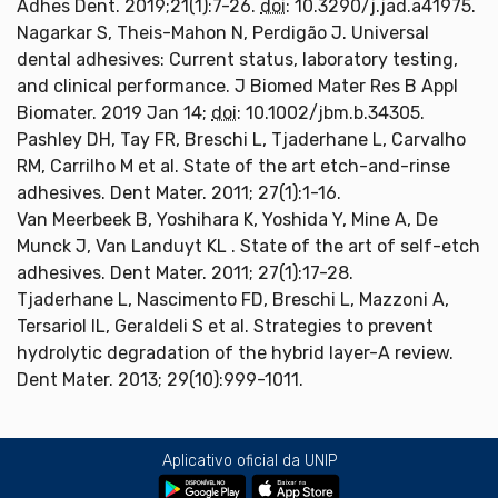
Adhes Dent. 2019;21(1):7-26.
doi
: 10.3290/j.jad.a41975.
Nagarkar S, Theis-Mahon N, Perdigão J. Universal
dental adhesives: Current status, laboratory testing,
and clinical performance. J Biomed Mater Res B Appl
Biomater. 2019 Jan 14;
doi
: 10.1002/jbm.b.34305.
Pashley DH, Tay FR, Breschi L, Tjaderhane L, Carvalho
RM, Carrilho M et al. State of the art etch-and-rinse
adhesives. Dent Mater. 2011; 27(1):1-16.
Van Meerbeek B, Yoshihara K, Yoshida Y, Mine A, De
Munck J, Van Landuyt KL . State of the art of self-etch
adhesives. Dent Mater. 2011; 27(1):17-28.
Tjaderhane L, Nascimento FD, Breschi L, Mazzoni A,
Tersariol IL, Geraldeli S et al. Strategies to prevent
hydrolytic degradation of the hybrid layer-A review.
Dent Mater. 2013; 29(10):999-1011.
Aplicativo oficial da UNIP