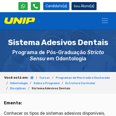
Candidato(a)
Aluno(a)
Sistema Adesivos Dentais
Programa de Pós-Graduação
Stricto
Sensu
em Odontologia
Você está em:
Cursos
Programas de Mestrado e Doutorado
Odontologia
Sobre o Programa
Estrutura Curricular
Disciplinas
Sistema Adesivos Dentais
Ementa:
Conhecer os tipos de sistemas adesivos disponíveis,