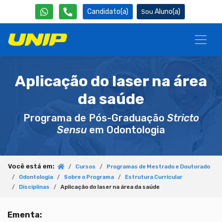
Candidato(a)
Aluno(a)
Aplicação do laser na área
da saúde
Programa de Pós-Graduação
Stricto
Sensu
em Odontologia
Você está em:
Cursos
Programas de Mestrado e Doutorado
Odontologia
Sobre o Programa
Estrutura Curricular
Disciplinas
Aplicação do laser na área da saúde
Ementa: