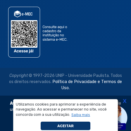
Copyright
© 1997-2026 UNIP - Universidade Paulista. Todos
os direitos reservados.
Política de Privacidade e Termos de
Uso.
X
Aviso Legal:
As imagens disponibilizadas neste site são de
Utilizamos cookies para aprimorar a experiência de
uso exclusivo institucional do Sistema de Ensino Objetivo e
navegação. Ao acessar e permanecer no site, você
concorda com a sua utilização.
Saiba mais
da Universidade Paulista – UNIP.
É proibida a reprodução, utilização, edição ou
ACEITAR
compartilhamento sem autorização prévia e expressa.