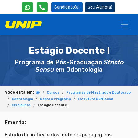
Candidato(a)
Aluno(a)
Estágio Docente I
Programa de Pós-Graduação
Stricto
Sensu
em Odontologia
Você está em:
Cursos
Programas de Mestrado e Doutorado
Odontologia
Sobre o Programa
Estrutura Curricular
Disciplinas
Estágio Docente I
Ementa:
Estudo da prática e dos métodos pedagógicos