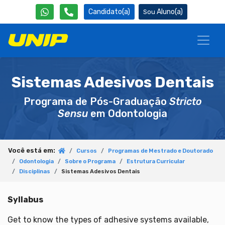
Candidato(a)
Aluno(a)
Sistemas Adesivos Dentais
Programa de Pós-Graduação
Stricto
Sensu
em Odontologia
Você está em:
Cursos
Programas de Mestrado e Doutorado
Odontologia
Sobre o Programa
Estrutura Curricular
Disciplinas
Sistemas Adesivos Dentais
Syllabus
Get to know the types of adhesive systems available,