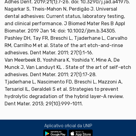
Adhes Dent. 2019;21(1):7-26. doi: 10.3290/j.jad.a41975.
Nagarkar S, Theis-Mahon N, Perdigão J. Universal
dental adhesives: Current status, laboratory testing,
and clinical performance. J Biomed Mater Res B Appl
Biomater. 2019 Jan 14; doi: 10.1002/jbm.b.34305.
Pashley DH, Tay FR, Breschi L, Tjaderhane L, Carvalho
RM, Carrilho M et al. State of the art etch-and-rinse
adhesives. Dent Mater. 2011; 27(1):1-16.
Van Meerbeek B, Yoshihara K, Yoshida Y, Mine A, De
Munck J, Van Landuyt KL . State of the art of self-etch
adhesives. Dent Mater. 2011; 27(1):17-28.
Tjaderhane L, Nascimento FD, Breschi L, Mazzoni A,
Tersariol IL, Geraldeli S et al. Strategies to prevent
hydrolytic degradation of the hybrid layer-A review.
Dent Mater. 2013; 29(10):999-1011.
Aplicativo oficial da UNIP