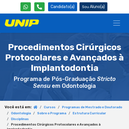
Candidato(a)
Aluno(a)
Procedimentos Cirúrgicos
Protocolares e Avançados à
Implantodontia
Programa de Pós-Graduação
Stricto
Sensu
em Odontologia
Você está em:
Cursos
Programas de Mestrado e Doutorado
Odontologia
Sobre o Programa
Estrutura Curricular
Disciplinas
Procedimentos Cirúrgicos Protocolares e Avançados à