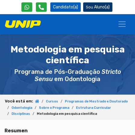
Candidato(a)
Aluno(a)
Metodologia em pesquisa
científica
Programa de Pós-Graduação
Stricto
Sensu
em Odontologia
Você está em:
Cursos
Programas de Mestrado e Doutorado
Odontologia
Sobre o Programa
Estrutura Curricular
Disciplinas
Metodologia em pesquisa científica
Resumen