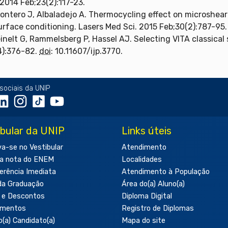
2014 Feb;23(2):117-23.
ntero J, Albaladejo A. Thermocycling effect on microshear
surface conditioning. Lasers Med Sci. 2015 Feb;30(2):787-95
einelt G, Rammelsberg P, Hassel AJ. Selecting VITA classica
4):376-82.
doi
: 10.11607/ijp.3770.
sociais da UNIP
ibular da UNIP
Links úteis
va-se no Vestibular
Atendimento
a nota do ENEM
Localidades
erência Imediata
Atendimento à População
da Graduação
Área do(a) Aluno(a)
 e Descontos
Diploma Digital
amentos
Registro de Diplomas
o(a) Candidato(a)
Mapa do site