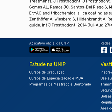
Treatments. J Prosthodont. J Prosthodont. 
Gomes AL, Ramos JC, Santos-Del Riego S, Mo
Er:YAG and tribochemical silica coating as 
Zenthöfer A, Wiesberg S, Hildenbrandt A, R
guide. Int J Prosthodont. 2014 Jul-Aug;27(
Aplicativo oficial da UNIP
Redes 
Estude na UNIP
Vest
Cursos de Graduação
Inscre
Cursos de Especialização e MBA
Use su
Programas de Mestrado e Doutorado
Transf
Segun
Bolsas
Regul
Área d