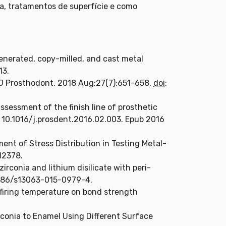
a, tratamentos de superfície e como
enerated, copy-milled, and cast metal
13.
 J Prosthodont. 2018 Aug;27(7):651-658.
doi
:
assessment of the finish line of prosthetic
: 10.1016/j.prosdent.2016.02.003. Epub 2016
ent of Stress Distribution in Testing Metal-
.12378.
irconia and lithium disilicate with peri-
1186/s13063-015-0979-4.
 firing temperature on bond strength
conia to Enamel Using Different Surface