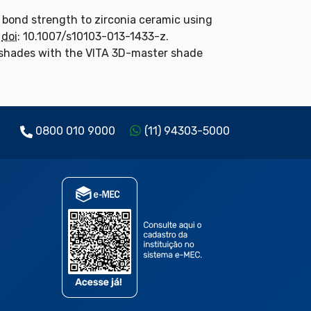
 bond strength to zirconia ceramic using
.
doi
: 10.1007/s10103-013-1433-z.
l shades with the VITA 3D-master shade
0800 010 9000
(11) 94303-5000