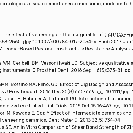
odontológicas e seu comportamento mecânico, modo de falh
. The effect of veneering on the marginal fit of
CAD
/
CAM
-g
:2553-2560.
doi
: 10.1007/s00784-017-2054-x. Epub 2017 Jan 
Zirconia-Based Restorations Fracture Resistance Analysis.
a WM, Ceribelli BM, Vessoni Iwaki LC. Subjective qualitative 
ng instruments. J Prosthet Dent. 2016 Sep;116(3):375-81.
doi
MM, Bottino MA, Filho, GD. Effect of Jig Design and Assessm
cs J Prosthodont. 2016 Dec;25(8):665-669.
doi
: 10.1111/jopr
 Udart M, Böhmler A, Luthardt RG. Interaction of titanium, z
domized controlled trial. Trials. 2015 Oct 15;16:467.
doi
: 10.
ori M, Kawada E, Oda Y.Effect of intermediate ceramics and
d veneering ceramics. Dent Mater J. 2013;32(5):734-74.
s SE. An In Vitro Comparison of Shear Bond Strength of Zir