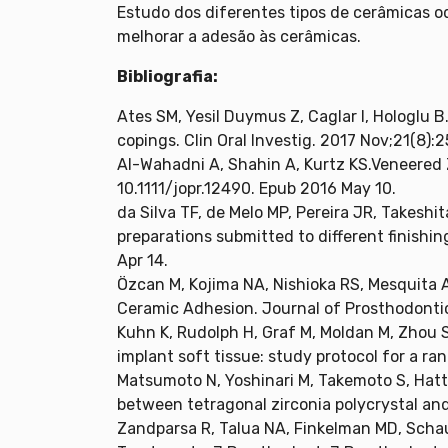
Estudo dos diferentes tipos de cerâmicas 
melhorar a adesão às cerâmicas.
Bibliografia:
Ates SM, Yesil Duymus Z, Caglar I, Hologlu B
copings. Clin Oral Investig. 2017 Nov;21(8)
Al-Wahadni A, Shahin A, Kurtz KS.Veneered 
10.1111/jopr.12490. Epub 2016 May 10.
da Silva TF, de Melo MP, Pereira JR, Takeshit
preparations submitted to different finishi
Apr 14.
Özcan M, Kojima NA, Nishioka RS, Mesquita A
Ceramic Adhesion. Journal of Prosthodonti
Kuhn K, Rudolph H, Graf M, Moldan M, Zhou S,
implant soft tissue: study protocol for a ran
Matsumoto N, Yoshinari M, Takemoto S, Hatt
between tetragonal zirconia polycrystal an
Zandparsa R, Talua NA, Finkelman MD, Schau