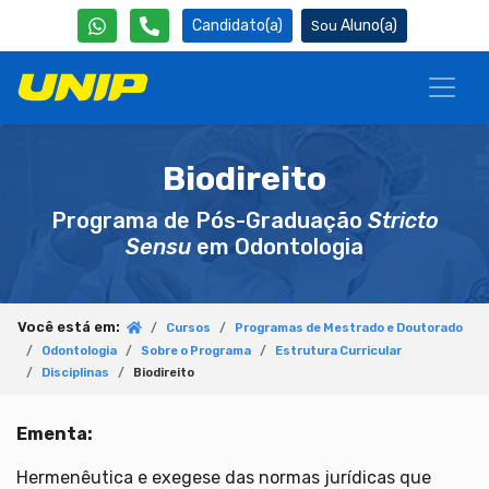
Candidato(a)
Aluno(a)
Biodireito
Programa de Pós-Graduação
Stricto
Sensu
em Odontologia
Você está em:
Cursos
Programas de Mestrado e Doutorado
Odontologia
Sobre o Programa
Estrutura Curricular
Disciplinas
Biodireito
Ementa:
Hermenêutica e exegese das normas jurídicas que