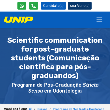
Candidato(a)
Aluno(a)
Scientific communication
for post-graduate
students (Comunicação
científica para pós-
graduandos)
Programa de Pós-Graduação
Stricto
Sensu
em Odontologia
Você está em:
Cursos
Programas de Mestrado e Doutorado