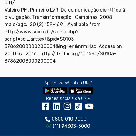
pdf/
Valeiro PM, Pinheiro LVR. Da comunicação científica à
divulgação. Transinformação. Campinas. 2008
maio/ago.; 20 (2):159-169. Available from
http://www.scielo.br/scielo.php?
script=sci_arttext&pid=S0103-
37862008000200004&lng=en&nrm=iso. Access on
20 Dec. 2016. http://dx.doi.org/10.1590/S0103-
37862008000200004.
Aplicativo oficial da UNIP
Redes sociais da UNIP
0800 010 9000
(11) 94303-5000