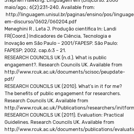
Stephen Hawking. Linguagem em (Dis)curso. 2006
maio/ago.; 6(2):231-240. Available from:
http://linguagem.unisul.br/paginas/ensino/pos/lingua
em-discurso/0602/060204.pdf
Meneghini R , Leta J. Produção científica In: Landi
FR(Coord.) Indicadores de Ciência, Tecnologia e
Inovação em São Paulo – 2001/FAPESP. São Paulo:
FAPESP; 2002. cap.6:3 – 21.
RESEARCH COUNCILS UK (n.d.). What is public
engagement?. Research Councils UK. Available from
http://www.rcuk.ac.uk/documents/scisoc/peupdate-
pdf/
RESEARCH COUNCILS UK (2010). What’s in it for me?
The benefits of public engagement for researchers.
Research Councils UK. Available from
http://www.rcuk.ac.uk/Publications/researchers/initfor
RESEARCH COUNCILS UK (2011). Evaluation: Practical
Guidelines. Research Councils UK. Available from
http://www.rcuk.ac.uk/documents/publications/evaluat