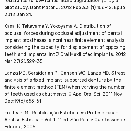
resistance to low-temperature degradation (LTD): a
pilot study. Dent Mater J. 2012 Feb 3;31(1):106-12. Epub
2012 Jan 21.
Kasai K, Takayama Y, Yokoyama A. Distribution of
occlusal forces during occlusal adjustment of dental
implant prostheses: a nonlinear finite element analysis
considering the capacity for displacement of opposing
teeth and implants. Int J Oral Maxillofac Implants. 2012
Mar;27(2):329-35.
Lanza MD, Seraidarian PI, Jansen WC, Lanza MD. Stress
analysis of a fixed implant-supported denture by the
finite element method (FEM) when varying the number
of teeth used as abutments. J Appl Oral Sci. 2011 Nov-
Dec;19(6):655-61.
Fradeani M . Reabilitação Estética em Prótese Fixa -
Análise Estética - Vol. 1. 1ª ed. São Paulo: Quintessence
Editora ; 2006.