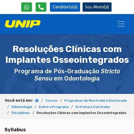
Candidato(a)
Aluno(a)
Resoluções Clínicas com
Implantes Osseointegrados
Programa de Pós-Graduação
Stricto
Sensu
em Odontologia
Você está em:
Cursos
Programas de Mestrado e Doutorado
Odontologia
Sobre o Programa
Estrutura Curricular
Disciplinas
Resoluções Clínicas com Implantes Osseointegrados
Syllabus