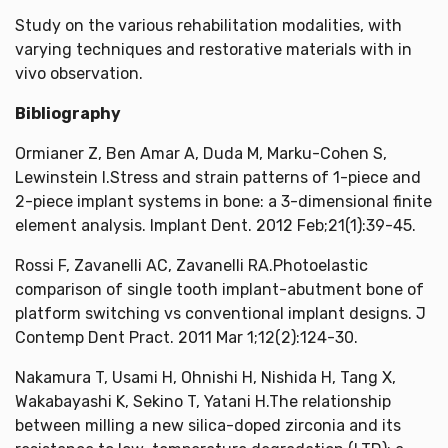
Study on the various rehabilitation modalities, with
varying techniques and restorative materials with in
vivo observation.
Bibliography
Ormianer Z, Ben Amar A, Duda M, Marku-Cohen S,
Lewinstein I.Stress and strain patterns of 1-piece and
2-piece implant systems in bone: a 3-dimensional finite
element analysis. Implant Dent. 2012 Feb;21(1):39-45.
Rossi F, Zavanelli AC, Zavanelli RA.Photoelastic
comparison of single tooth implant-abutment bone of
platform switching vs conventional implant designs. J
Contemp Dent Pract. 2011 Mar 1;12(2):124-30.
Nakamura T, Usami H, Ohnishi H, Nishida H, Tang X,
Wakabayashi K, Sekino T, Yatani H.The relationship
between milling a new silica-doped zirconia and its