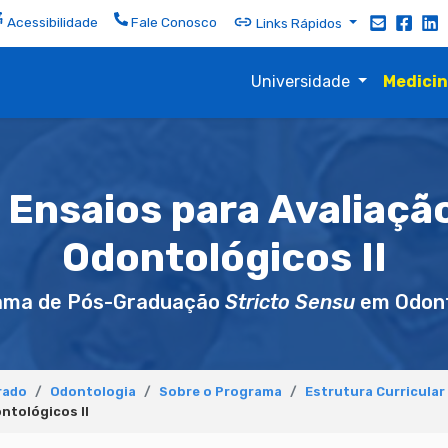
Acessibilidade
Fale Conosco
Links Rápidos
Universidade
Medici
Ensaios para Avaliaçã
Odontológicos II
ama de Pós-Graduação
Stricto Sensu
em Odont
rado
Odontologia
Sobre o Programa
Estrutura Curricular
ntológicos II