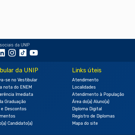
sociais da UNIP
ibular da UNIP
Links úteis
va-se no Vestibular
Atendimento
a nota do ENEM
Localidades
erência Imediata
Atendimento à População
da Graduação
Área do(a) Aluno(a)
 e Descontos
Diploma Digital
amentos
Registro de Diplomas
o(a) Candidato(a)
Mapa do site