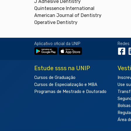
J Adhesive Dentistry
Quintessence International
American Journal of Dentistry
Operative Dentistry
Aplicativo oficial da UNIP
Redes 
Estude ssss na UNIP
Vest
Cursos de Graduação
Inscre
Cursos de Especialização e MBA
Use su
Programas de Mestrado e Doutorado
Transf
Segun
Bolsas
Regul
Área d