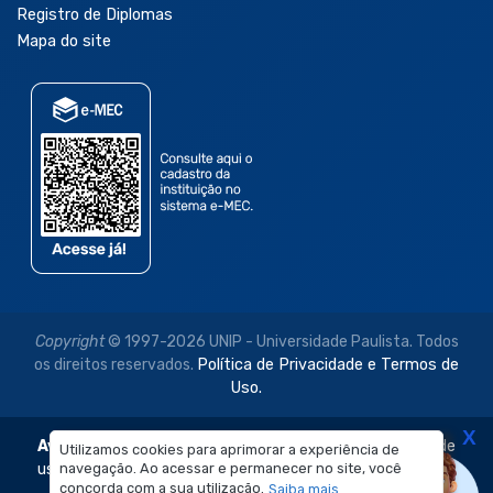
Registro de Diplomas
Mapa do site
Copyright
© 1997-2026 UNIP - Universidade Paulista. Todos
os direitos reservados.
Política de Privacidade e Termos de
Uso.
X
Aviso Legal:
As imagens disponibilizadas neste site são de
Utilizamos cookies para aprimorar a experiência de
uso exclusivo institucional do Sistema de Ensino Objetivo e
navegação. Ao acessar e permanecer no site, você
concorda com a sua utilização.
Saiba mais
da Universidade Paulista – UNIP.