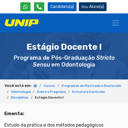
Candidato(a)
Aluno(a)
Estágio Docente I
Programa de Pós-Graduação
Stricto
Sensu
em Odontologia
Você está em:
Cursos
Programas de Mestrado e Doutorado
Odontologia
Sobre o Programa
Estrutura Curricular
Disciplinas
Estágio Docente I
Ementa:
Estudo da prática e dos métodos pedagógicos