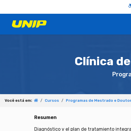
Clínica d
Progr
Você está em:
Cursos
Programas de Mestrado e Douto
Resumen
Diagnóstico y el plan de tratamiento integra