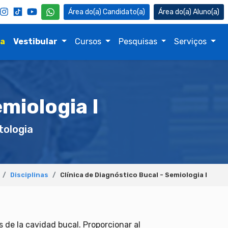
Candidato(a)
Aluno(a)
na
Vestibular
Cursos
Pesquisas
Serviços
miologia I
ologia
Disciplinas
Clínica de Diagnóstico Bucal - Semiologia I
 de la cavidad bucal. Proporcionar al