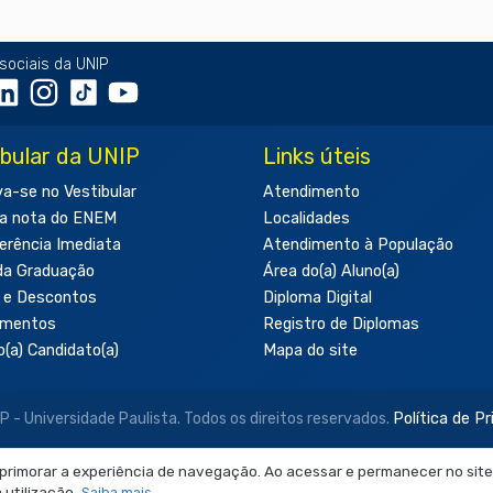
sociais da UNIP
ibular da UNIP
Links úteis
va-se no Vestibular
Atendimento
a nota do ENEM
Localidades
erência Imediata
Atendimento à População
da Graduação
Área do(a) Aluno(a)
 e Descontos
Diploma Digital
amentos
Registro de Diplomas
o(a) Candidato(a)
Mapa do site
- Universidade Paulista. Todos os direitos reservados.
Política de P
aprimorar a experiência de navegação. Ao acessar e permanecer no site
 neste site são de uso exclusivo institucional do Sistema de Ensino Ob
utilização.