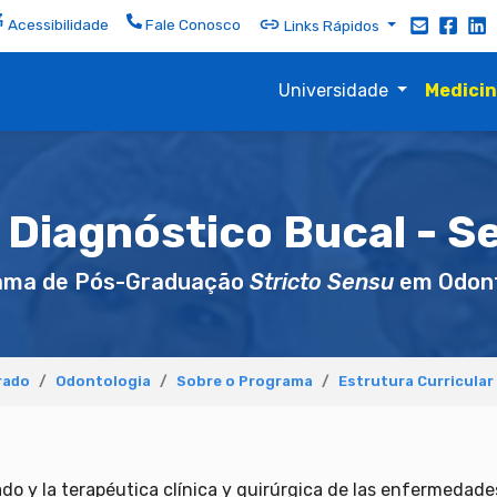
Acessibilidade
Fale Conosco
Links Rápidos
Universidade
Medici
e Diagnóstico Bucal - Se
ama de Pós-Graduação
Stricto Sensu
em Odont
rado
Odontologia
Sobre o Programa
Estrutura Curricular
do y la terapéutica clínica y quirúrgica de las enfermedades