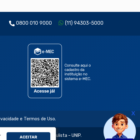
0800 010 9000
(11) 94303-5000
X
rivacidade e Termos de Uso.
,
jetivo e da Universidade Paulista – UNIP.
ACEITAR