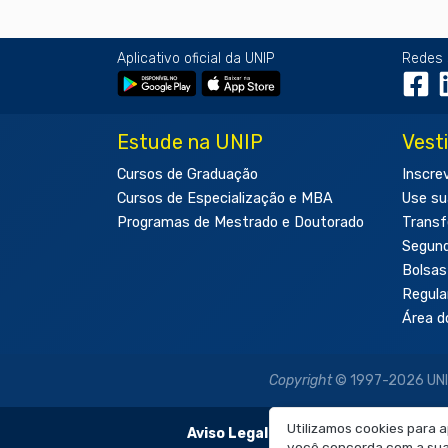
Aplicativo oficial da UNIP
Redes 
Estude na UNIP
Vest
Cursos de Graduação
Inscre
Cursos de Especialização e MBA
Use su
Programas de Mestrado e Doutorado
Transf
Segun
Bolsas
Regul
Área d
Copyright
© 1997-2026 UNIP 
Utilizamos cookies para 
Aviso Legal:
As imagens disponibilizadas
você concorda com a sua 