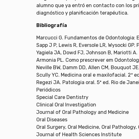
alumno que ya entró en contacto con los pri
diagnóstico y planificación terapéutica.
Bibliografía
Marcucci G. Fundamentos de Odontologia: E
Sapp J P, Lewis R, Eversole LR, Wysocki GP.
Yagiela JA, Dowd FJ, Johnson B, Mariotti A. 
Armonia PL. Como prescrever em Odontologia
Neville BW, Damm DD, Allen CM, Bouquot JE. P
Scully YC. Medicina oral e maxilofacial. 2ª ed
Regezi JA. Patologia oral. 5ª ed. Rio de Janei
Periódicos
Special Care Dentistry
Clinical Oral Investigation
Journal of Oral Pathology and Medicine
Oral Diseases
Oral Surgery, Oral Medicine, Oral Pathology,
Journal of Health Sciences Institute