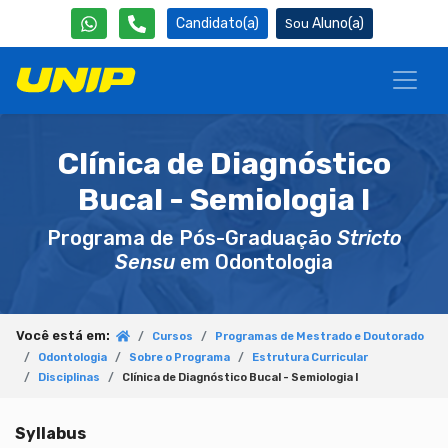
Candidato(a)
Aluno(a)
Clínica de Diagnóstico
Bucal - Semiologia I
Programa de Pós-Graduação
Stricto
Sensu
em Odontologia
Você está em:
Cursos
Programas de Mestrado e Doutorado
Odontologia
Sobre o Programa
Estrutura Curricular
Disciplinas
Clínica de Diagnóstico Bucal - Semiologia I
Syllabus