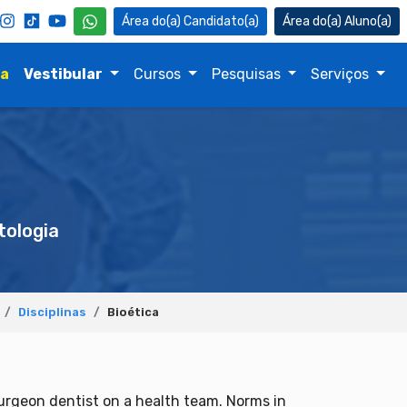
Candidato(a)
Aluno(a)
na
Vestibular
Cursos
Pesquisas
Serviços
ologia
Disciplinas
Bioética
 surgeon dentist on a health team. Norms in