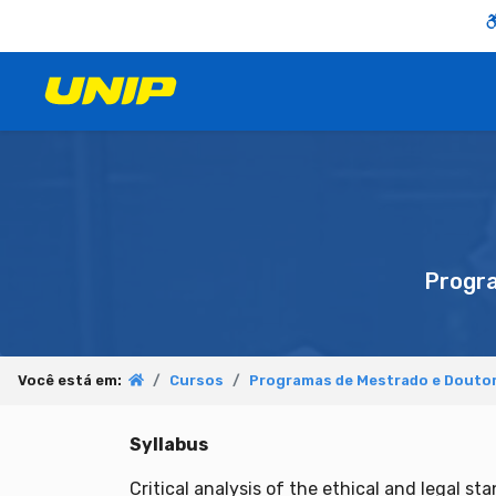
Progr
Você está em:
Cursos
Programas de Mestrado e Douto
Syllabus
Critical analysis of the ethical and legal s