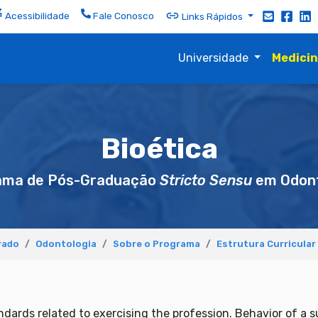
Acessibilidade
Fale Conosco
Links Rápidos
Universidade
Medici
Bioética
ama de Pós-Graduação
Stricto Sensu
em Odont
rado
Odontologia
Sobre o Programa
Estrutura Curricular
tandards related to exercising the profession. Behavior of a