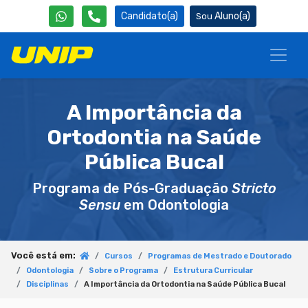
Candidato(a)
Aluno(a)
A Importância da
Ortodontia na Saúde
Pública Bucal
Programa de Pós-Graduação
Stricto
Sensu
em Odontologia
Você está em:
Cursos
Programas de Mestrado e Doutorado
Odontologia
Sobre o Programa
Estrutura Curricular
Disciplinas
A Importância da Ortodontia na Saúde Pública Bucal