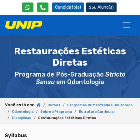
Candidato(a)
Aluno(a)
Restaurações Estéticas
Diretas
Programa de Pós-Graduação
Stricto
Sensu
em Odontologia
Você está em:
Cursos
Programas de Mestrado e Doutorado
Odontologia
Sobre o Programa
Estrutura Curricular
Disciplinas
Restaurações Estéticas Diretas
Syllabus