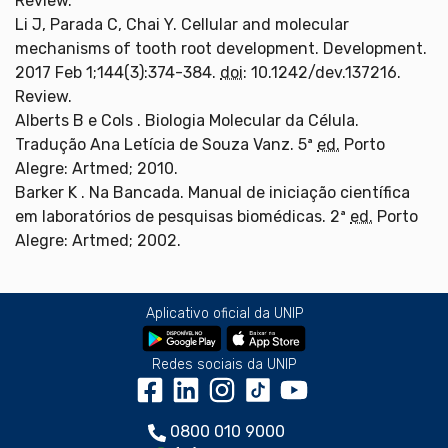
Review.
Li J, Parada C, Chai Y. Cellular and molecular
mechanisms of tooth root development. Development.
2017 Feb 1;144(3):374-384.
doi
: 10.1242/dev.137216.
Review.
Alberts B e Cols . Biologia Molecular da Célula.
Tradução Ana Letícia de Souza Vanz. 5ª
ed.
Porto
Alegre: Artmed; 2010.
Barker K . Na Bancada. Manual de iniciação científica
em laboratórios de pesquisas biomédicas. 2ª
ed.
Porto
Alegre: Artmed; 2002.
Aplicativo oficial da UNIP
Redes sociais da UNIP
0800 010 9000