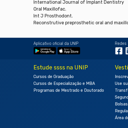
International Journal of Implant Dentistry
Oral Maxillofac.
Int J Prosthodont.
Reconstrutive preprosthetic oral and maxill
Aplicativo oficial da UNIP
Redes 
Estude ssss na UNIP
Vest
Cursos de Graduação
Inscre
Cursos de Especialização e MBA
Use su
Programas de Mestrado e Doutorado
Transf
Segun
Bolsas
Regul
Área d