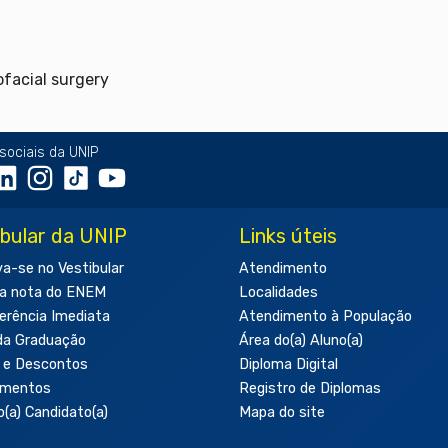
ofacial surgery
sociais da UNIP
ibular da UNIP
Links úteis
va-se no Vestibular
Atendimento
a nota do ENEM
Localidades
erência Imediata
Atendimento à População
da Graduação
Área do(a) Aluno(a)
 e Descontos
Diploma Digital
amentos
Registro de Diplomas
o(a) Candidato(a)
Mapa do site