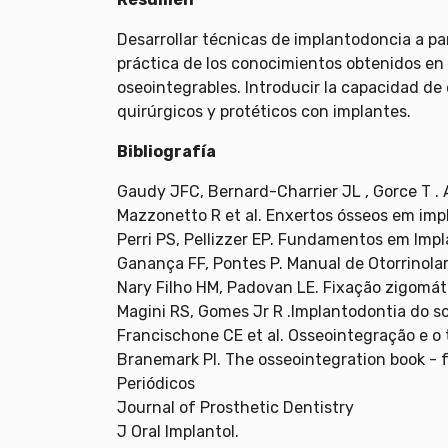
Desarrollar técnicas de implantodoncia a part
práctica de los conocimientos obtenidos en 
oseointegrables. Introducir la capacidad de
quirúrgicos y protéticos con implantes.
Bibliografía
Gaudy JFC, Bernard-Charrier JL , Gorce T . A
Mazzonetto R et al. Enxertos ósseos em imp
Perri PS, Pellizzer EP. Fundamentos em Imp
Ganança FF, Pontes P. Manual de Otorrinolar
Nary Filho HM, Padovan LE. Fixação zigomáti
Magini RS, Gomes Jr R .Implantodontia do so
Francischone CE et al. Osseointegração e o 
Branemark PI. The osseointegration book - 
Periódicos
Journal of Prosthetic Dentistry
J Oral Implantol.