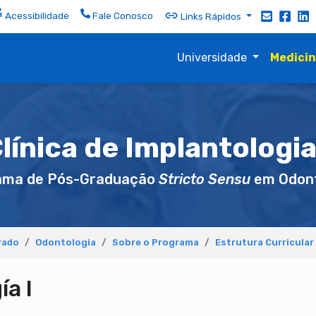
Acessibilidade
Fale Conosco
Links Rápidos
Universidade
Medici
línica de Implantologia
ama de Pós-Graduação
Stricto Sensu
em Odont
rado
Odontologia
Sobre o Programa
Estrutura Curricular
ía I