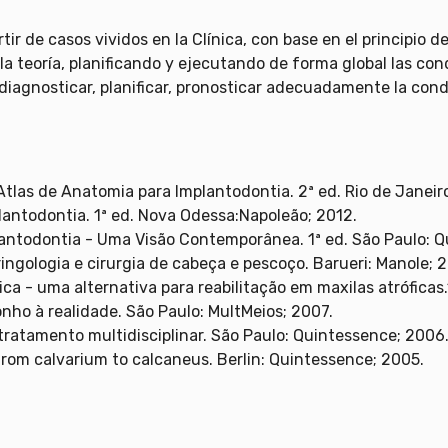
ir de casos vividos en la Clínica, con base en el principio d
la teoría, planificando y ejecutando de forma global las co
 diagnosticar, planificar, pronosticar adecuadamente la con
tlas de Anatomia para Implantodontia. 2ª ed. Rio de Janeiro:
lantodontia. 1ª ed. Nova Odessa:Napoleão; 2012.
lantodontia - Uma Visão Contemporânea. 1ª ed. São Paulo: Q
ingologia e cirurgia de cabeça e pescoço. Barueri: Manole; 2
ca - uma alternativa para reabilitação em maxilas atróficas.
nho à realidade. São Paulo: MultMeios; 2007.
tratamento multidisciplinar. São Paulo: Quintessence; 2006
from calvarium to calcaneus. Berlin: Quintessence; 2005.