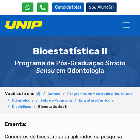
Candidato(a)
Aluno(a)
Bioestatística II
Programa de Pós-Graduação
Stricto
Sensu
em Odontologia
Você está em:
Cursos
Programas de Mestrado e Doutorado
Odontologia
Sobre o Programa
Estrutura Curricular
Disciplinas
Bioestatística II
Ementa:
Conceitos de bioestatística aplicados na pesquisa