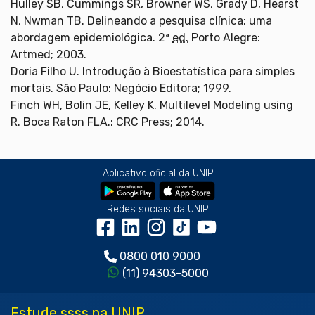
Hulley SB, Cummings SR, Browner WS, Grady D, Hearst
N, Nwman TB. Delineando a pesquisa clínica: uma
abordagem epidemiológica. 2ª
ed.
Porto Alegre:
Artmed; 2003.
Doria Filho U. Introdução à Bioestatística para simples
mortais. São Paulo: Negócio Editora; 1999.
Finch WH, Bolin JE, Kelley K. Multilevel Modeling using
R. Boca Raton FLA.: CRC Press; 2014.
Aplicativo oficial da UNIP
Redes sociais da UNIP
0800 010 9000
(11) 94303-5000
Estude ssss na UNIP