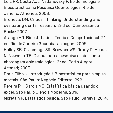
Luiz RR, Costa AJL, Nadanovsky P. Epidemiologia e
Bioestatística na Pesquisa Odontológica. Rio de
Janeiro: Atheneu; 2008.
Brunette DM. Critical Thinking: Understanding and
evaluating dental research. 2nd
ed.
Quintessence
Books; 2007.
Arango HG. Bioestatística: Teoria e Computacional. 2ª
ed.
Rio de Janeiro:Guanabara Koogan; 2005.
Hulley SB, Cummings SR, Browner WS, Grady D, Hearst
N, Newman TB. Delineando a pesquisa clínica: uma
abordagem epidemiológica. 2ª
ed.
Porto Alegre:
Artmed; 2003.
Doria Filho U. Introdução à Bioestatística para simples
mortais. São Paulo: Negócio Editora; 1999.
Pereira PH, Garcia MC. Estatística básica usando o
excel. São Paulo:Ciência Moderna; 2016.
Morettin P. Estatística básica. São Paulo: Saraiva; 2014.