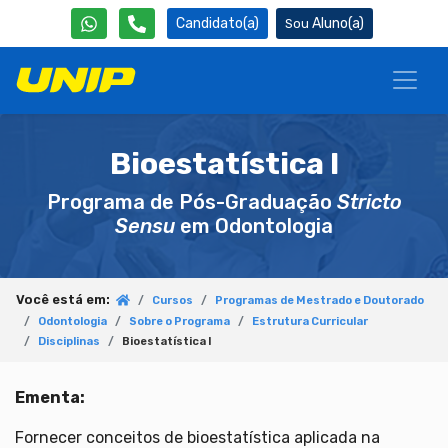
Candidato(a)
Aluno(a)
Bioestatística I
Programa de Pós-Graduação
Stricto
Sensu
em Odontologia
Você está em:
Cursos
Programas de Mestrado e Doutorado
Odontologia
Sobre o Programa
Estrutura Curricular
Disciplinas
Bioestatística I
Ementa:
Fornecer conceitos de bioestatística aplicada na