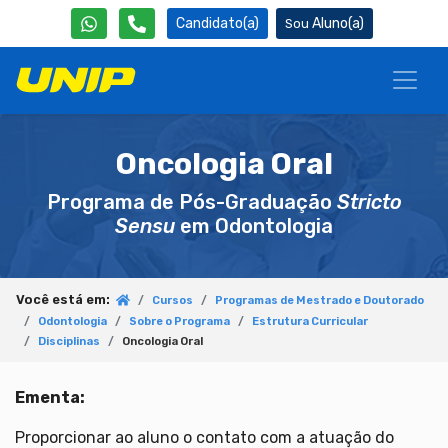
Candidato(a)
Aluno(a)
Oncologia Oral
Programa de Pós-Graduação
Stricto
Sensu
em Odontologia
Você está em:
Cursos
Programas de Mestrado e Doutorado
Odontologia
Sobre o Programa
Estrutura Curricular
Disciplinas
Oncologia Oral
Ementa:
Proporcionar ao aluno o contato com a atuação do