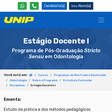
Candidato(a)
Aluno(a)
Estágio Docente I
Programa de Pós-Graduação
Stricto
Sensu
em Odontologia
Você está em:
Cursos
Programas de Mestrado e Doutorado
Odontologia
Sobre o Programa
Estrutura Curricular
Disciplinas
Estágio Docente I
Ementa:
Estudo da prática e dos métodos pedagógicos