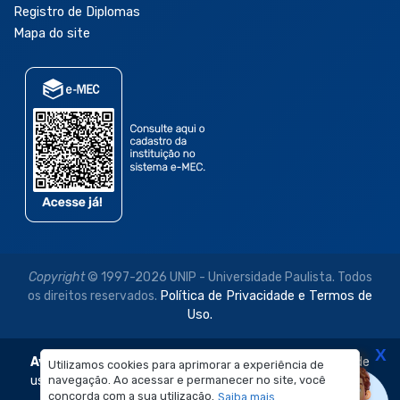
Registro de Diplomas
Mapa do site
Copyright
© 1997-2026 UNIP - Universidade Paulista. Todos
os direitos reservados.
Política de Privacidade e Termos de
Uso.
X
Aviso Legal:
As imagens disponibilizadas neste site são de
Utilizamos cookies para aprimorar a experiência de
uso exclusivo institucional do Sistema de Ensino Objetivo e
navegação. Ao acessar e permanecer no site, você
concorda com a sua utilização.
Saiba mais
da Universidade Paulista – UNIP.