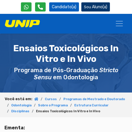
Candidato(a)
Aluno(a)
Ensaios Toxicológicos In
Vitro e In Vivo
Programa de Pós-Graduação
Stricto
Sensu
em Odontologia
Você está em:
Cursos
Programas de Mestrado e Doutorado
Odontologia
Sobre o Programa
Estrutura Curricular
Disciplinas
Ensaios Toxicológicos In Vitro e In Vivo
Ementa: