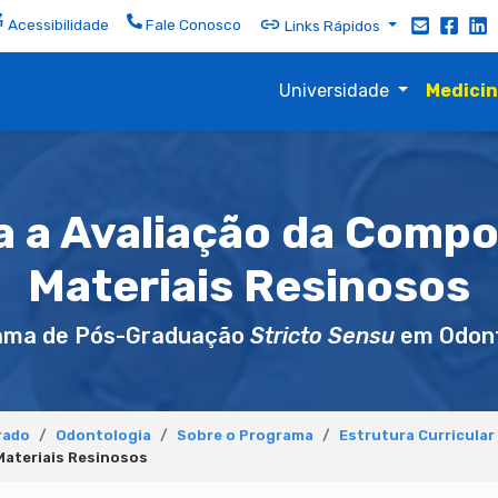
Acessibilidade
Fale Conosco
Links Rápidos
Universidade
Medici
a a Avaliação da Compo
Materiais Resinosos
ama de Pós-Graduação
Stricto Sensu
em Odont
rado
Odontologia
Sobre o Programa
Estrutura Curricular
Materiais Resinosos