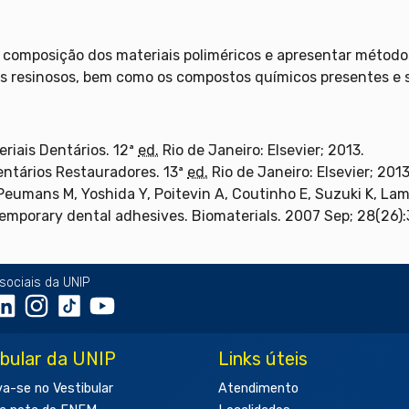
à composição dos materiais poliméricos e apresentar método
as resinosos, bem como os compostos químicos presentes e 
eriais Dentários. 12ª
ed.
Rio de Janeiro: Elsevier; 2013.
entários Restauradores. 13ª
ed.
Rio de Janeiro: Elsevier; 2013
eumans M, Yoshida Y, Poitevin A, Coutinho E, Suzuki K, La
emporary dental adhesives. Biomaterials. 2007 Sep; 28(26)
sociais da UNIP
ibular da UNIP
Links úteis
va-se no Vestibular
Atendimento