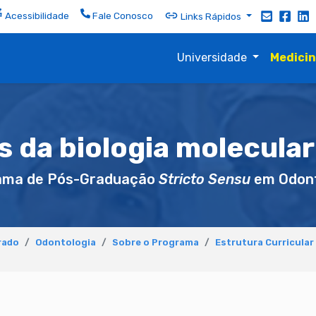
Acessibilidade
Fale Conosco
Links Rápidos
Universidade
Medici
s da biologia molecula
ama de Pós-Graduação
Stricto Sensu
em Odont
rado
Odontologia
Sobre o Programa
Estrutura Curricular