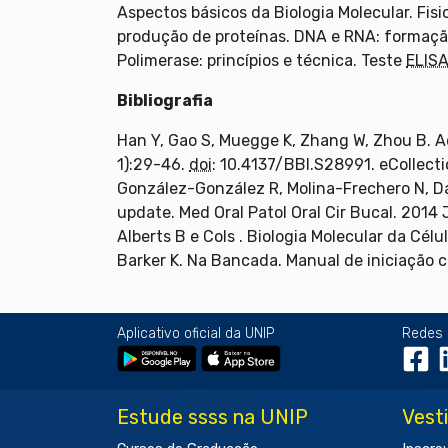
Aspectos básicos da Biologia Molecular. Fisi
produção de proteínas. DNA e RNA: formação
Polimerase: princípios e técnica. Teste
ELIS
Bibliografia
Han Y, Gao S, Muegge K, Zhang W, Zhou B. A
1):29-46.
doi
: 10.4137/BBI.S28991. eCollecti
González-González R, Molina-Frechero N, D
update. Med Oral Patol Oral Cir Bucal. 2014 
Alberts B e Cols . Biologia Molecular da Cél
Barker K. Na Bancada. Manual de iniciação c
Aplicativo oficial da UNIP
Redes 
Estude ssss na UNIP
Vest