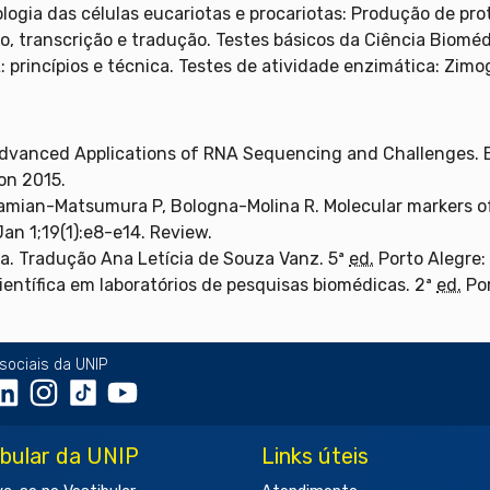
ologia das células eucariotas e procariotas: Produção de pr
, transcrição e tradução. Testes básicos da Ciência Biomé
A
: princípios e técnica. Testes de atividade enzimática: Zimo
dvanced Applications of RNA Sequencing and Challenges. Bi
on 2015.
amian-Matsumura P, Bologna-Molina R. Molecular markers of
Jan 1;19(1):e8-e14. Review.
ula. Tradução Ana Letícia de Souza Vanz. 5ª
ed.
Porto Alegre:
ientífica em laboratórios de pesquisas biomédicas. 2ª
ed.
Por
sociais da UNIP
ibular da UNIP
Links úteis