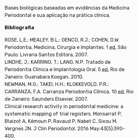
Bases biológicas baseadas em evidências da Medicina
Periodontal e sua aplicação na prática clínica.
Bibliografia
ROSE, L.E.; MEALEY, B.L.; GENCO, R.J.; COHEN, D.W.
Periodontia, Medicina, Cirurgia e Implantes. 1
ed.
São
Paulo: Livraria Santos Editora, 2007.
LINDHE, J.; KARRING, T.; LANG, N.P. Tratado de
Periodontia Clínica e Implantologia Oral. 5
ed.
Rio de
Janeiro: Guanabara Koogan, 2010.
NEWMAN, M.G.; TAKEI, H.H.; KLOKKEVOLD, P.R.;
CARRANZA, F.A. Carranza Periodontia Clínica. 10
ed.
Rio
de Janeiro: Saunders Elsevier, 2007.
Clinical research activity in periodontal medicine: a
systematic mapping of trial registers. Monsarrat P,
Blaizot A, Kémoun P, Ravaud P, Nabet C, Sixou M,
Vergnes JN. J Clin Periodontol. 2016 May;43(5):390-
400.