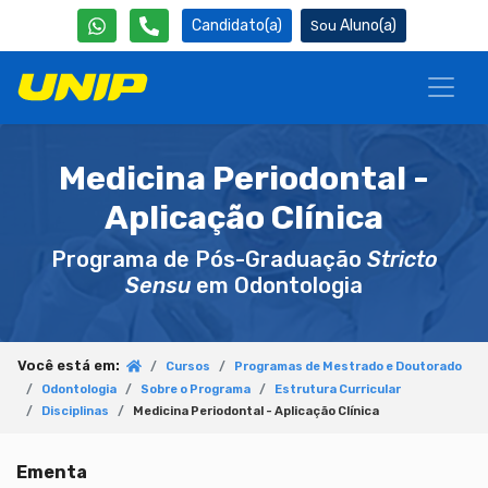
Candidato(a)
Aluno(a)
Medicina Periodontal -
Aplicação Clínica
Programa de Pós-Graduação
Stricto
Sensu
em Odontologia
Você está em:
Cursos
Programas de Mestrado e Doutorado
Odontologia
Sobre o Programa
Estrutura Curricular
Disciplinas
Medicina Periodontal - Aplicação Clínica
Ementa