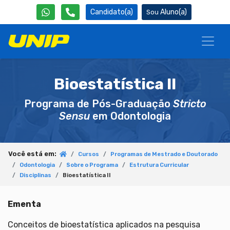
Candidato(a)
Aluno(a)
Bioestatística II
Programa de Pós-Graduação
Stricto
Sensu
em Odontologia
Você está em:
Cursos
Programas de Mestrado e Doutorado
Odontologia
Sobre o Programa
Estrutura Curricular
Disciplinas
Bioestatística II
Ementa
Conceitos de bioestatística aplicados na pesquisa