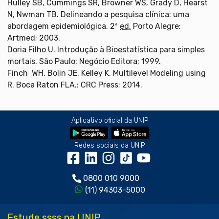
Hulley SB, Cummings SR, Browner WS, Grady D, Hearst
N, Nwman TB. Delineando a pesquisa clínica: uma
abordagem epidemiológica. 2ª
ed.
Porto Alegre:
Artmed; 2003.
Doria Filho U. Introdução à Bioestatística para simples
mortais. São Paulo: Negócio Editora; 1999.
Finch WH, Bolin JE, Kelley K. Multilevel Modeling using
R. Boca Raton FLA.: CRC Press; 2014.
Aplicativo oficial da UNIP
Redes sociais da UNIP
0800 010 9000
(11) 94303-5000
Estude ssss na UNIP